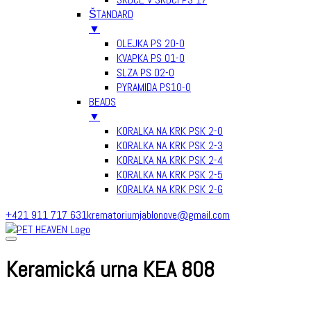
ŠTANDARD
▼
OLEJKA PS 20-0
KVAPKA PS 01-0
SLZA PS 02-0
PYRAMIDA PS10-0
BEADS
▼
KORALKA NA KRK PSK 2-0
KORALKA NA KRK PSK 2-3
KORALKA NA KRK PSK 2-4
KORALKA NA KRK PSK 2-5
KORALKA NA KRK PSK 2-G
Skip
+421 911 717 631
krematoriumjablonove@gmail.com
to
content
Keramická urna KEA 808