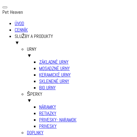
Pet Heaven
ÚVOD
CENNÍK
SLUŽBY A PRODUKTY
▼
URNY
▼
ZÁKLADNÉ URNY
MOSADZNÉ URNY
KERAMICKÉ URNY
SKLENENÉ URNY
BIO URNY
ŠPERKY
▼
NÁRAMKY
RETIAZKY
PRIVESKY- NARAMOK
PRIVESKY
DOPLNKY