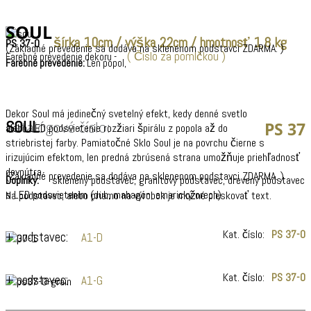
SOUL
šírka 10cm / výška 22cm / hmotnosť 1,8 kg
PS 37-0
(Základné prevedenie sa dodáva na sklenenom podstavci ZDARMA. )
( Číslo za pomlčkou )
Farebné prevedenie dekoru -
Farebné prevedenie:
Len popol,
Dekor Soul má jedinečný svetelný efekt, kedy denné svetlo
SOUL
Katalógové číslo:
PS 37
alebo LED podsvietenie rozžiari špirálu z popola až do
striebristej farby. Pamiatočné Sklo Soul je na povrchu čierne s
irizujúcim efektom, len predná zbrúsená strana umožňuje priehľadnosť
dovnútra.
(Základné prevedenie sa dodáva na sklenenom podstavci ZDARMA. )
Doplnky:
sklenený podstavec, granitový podstavec, drevený podstavec
s LED podsvietením (dub, mahagón, americký orech)
Na podstavec, alebo priamo na výrobok je možné pieskovať text.
Kat. číslo:
PS 37-0
+ podstavec:
A1-D
Kat. číslo:
PS 37-0
+ podstavec:
A1-G