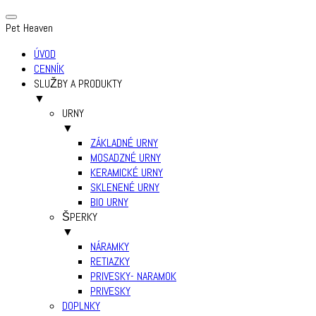
Pet Heaven
ÚVOD
CENNÍK
SLUŽBY A PRODUKTY
▼
URNY
▼
ZÁKLADNÉ URNY
MOSADZNÉ URNY
KERAMICKÉ URNY
SKLENENÉ URNY
BIO URNY
ŠPERKY
▼
NÁRAMKY
RETIAZKY
PRIVESKY- NARAMOK
PRIVESKY
DOPLNKY