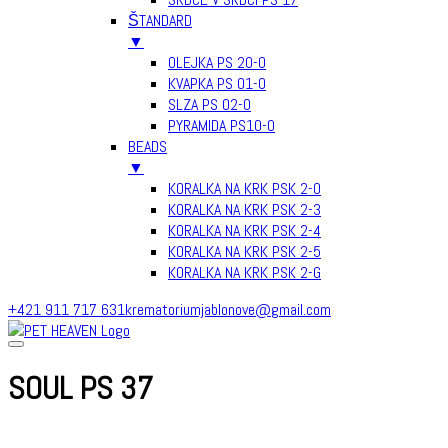
ŠTANDARD
▼
OLEJKA PS 20-0
KVAPKA PS 01-0
SLZA PS 02-0
PYRAMIDA PS10-0
BEADS
▼
KORALKA NA KRK PSK 2-0
KORALKA NA KRK PSK 2-3
KORALKA NA KRK PSK 2-4
KORALKA NA KRK PSK 2-5
KORALKA NA KRK PSK 2-G
Skip
+421 911 717 631
krematoriumjablonove@gmail.com
to
content
SOUL PS 37