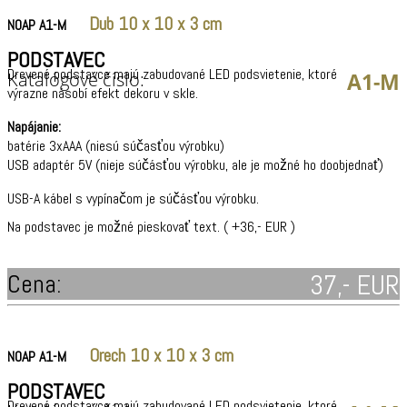
Dub 10 x 10 x 3 cm
NOAP A1-M
PODSTAVEC
Drevené podstavce majú zabudované LED podsvietenie, ktoré
Katalógové číslo:
A1-M
výrazne násobí efekt dekoru v skle.
Napájanie:
batérie 3xAAA (niesú súčasťou výrobku)
USB adaptér 5V (nieje súčásťou výrobku, ale je možné ho doobjednať)
USB-A kábel s vypínačom je súčásťou výrobku.
Na podstavec je možné pieskovať text. ( +36,- EUR )
Cena:
37,- EUR
Orech 10 x 10 x 3 cm
NOAP A1-M
PODSTAVEC
Drevené podstavce majú zabudované LED podsvietenie, ktoré