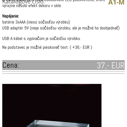
Katalógové číslo:
A1-M
výrazne násobí efekt dekoru v skle.
Napájanie:
batérie 3xAAA (niesú súčasťou výrobku)
USB adaptér 5V (nieje súčásťou výrobku, ale je možné ho doobjednať)
USB-A kábel s vypínačom je súčásťou výrobku.
Na podstavec je možné pieskovať text. ( +36,- EUR )
Cena:
37,- EUR