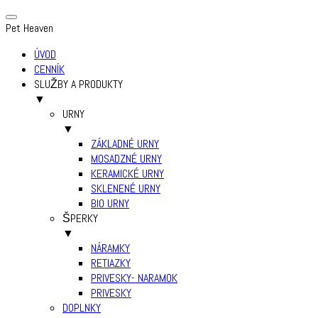
Pet Heaven
ÚVOD
CENNÍK
SLUŽBY A PRODUKTY
▼
URNY
▼
ZÁKLADNÉ URNY
MOSADZNÉ URNY
KERAMICKÉ URNY
SKLENENÉ URNY
BIO URNY
ŠPERKY
▼
NÁRAMKY
RETIAZKY
PRIVESKY- NARAMOK
PRIVESKY
DOPLNKY