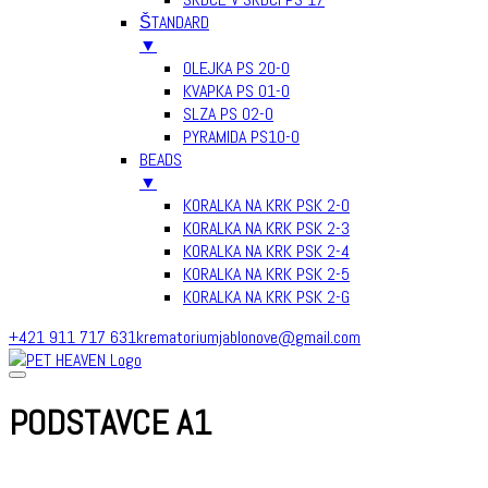
ŠTANDARD
▼
OLEJKA PS 20-0
KVAPKA PS 01-0
SLZA PS 02-0
PYRAMIDA PS10-0
BEADS
▼
KORALKA NA KRK PSK 2-0
KORALKA NA KRK PSK 2-3
KORALKA NA KRK PSK 2-4
KORALKA NA KRK PSK 2-5
KORALKA NA KRK PSK 2-G
Skip
+421 911 717 631
krematoriumjablonove@gmail.com
to
content
PODSTAVCE A1