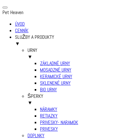
Pet Heaven
ÚVOD
CENNÍK
SLUŽBY A PRODUKTY
▼
URNY
▼
ZÁKLADNÉ URNY
MOSADZNÉ URNY
KERAMICKÉ URNY
SKLENENÉ URNY
BIO URNY
ŠPERKY
▼
NÁRAMKY
RETIAZKY
PRIVESKY- NARAMOK
PRIVESKY
DOPLNKY