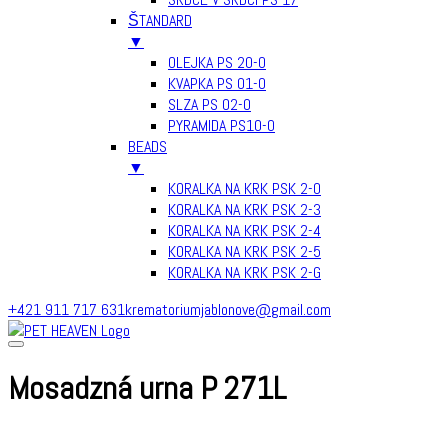
ŠTANDARD
▼
OLEJKA PS 20-0
KVAPKA PS 01-0
SLZA PS 02-0
PYRAMIDA PS10-0
BEADS
▼
KORALKA NA KRK PSK 2-0
KORALKA NA KRK PSK 2-3
KORALKA NA KRK PSK 2-4
KORALKA NA KRK PSK 2-5
KORALKA NA KRK PSK 2-G
Skip
+421 911 717 631
krematoriumjablonove@gmail.com
to
content
Mosadzná urna P 271L