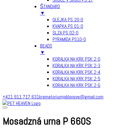
ŠTANDARD
▼
OLEJKA PS 20-0
KVAPKA PS 01-0
SLZA PS 02-0
PYRAMIDA PS10-0
BEADS
▼
KORALKA NA KRK PSK 2-0
KORALKA NA KRK PSK 2-3
KORALKA NA KRK PSK 2-4
KORALKA NA KRK PSK 2-5
KORALKA NA KRK PSK 2-G
Skip
+421 911 717 631
krematoriumjablonove@gmail.com
to
content
Mosadzná urna P 660S