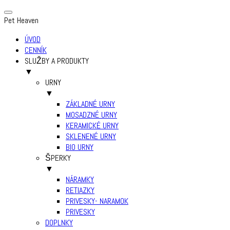
Pet Heaven
ÚVOD
CENNÍK
SLUŽBY A PRODUKTY
▼
URNY
▼
ZÁKLADNÉ URNY
MOSADZNÉ URNY
KERAMICKÉ URNY
SKLENENÉ URNY
BIO URNY
ŠPERKY
▼
NÁRAMKY
RETIAZKY
PRIVESKY- NARAMOK
PRIVESKY
DOPLNKY