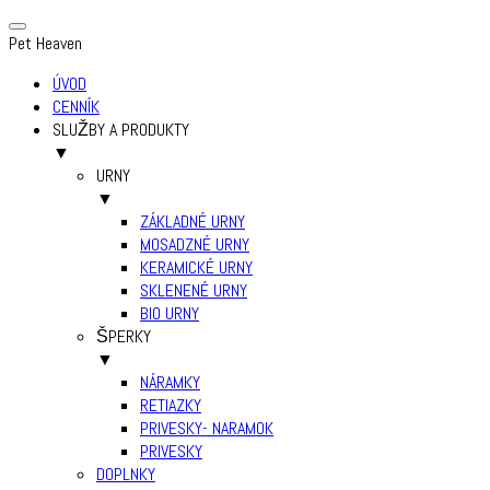
Pet Heaven
ÚVOD
CENNÍK
SLUŽBY A PRODUKTY
▼
URNY
▼
ZÁKLADNÉ URNY
MOSADZNÉ URNY
KERAMICKÉ URNY
SKLENENÉ URNY
BIO URNY
ŠPERKY
▼
NÁRAMKY
RETIAZKY
PRIVESKY- NARAMOK
PRIVESKY
DOPLNKY