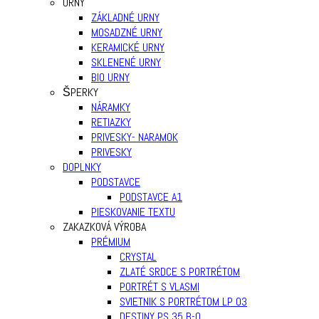
URNY
ZÁKLADNÉ URNY
MOSADZNÉ URNY
KERAMICKÉ URNY
SKLENENÉ URNY
BIO URNY
ŠPERKY
NÁRAMKY
RETIAZKY
PRIVESKY- NARAMOK
PRIVESKY
DOPLNKY
PODSTAVCE
PODSTAVCE A1
PIESKOVANIE TEXTU
ZAKAZKOVÁ VÝROBA
PRÉMIUM
CRYSTAL
ZLATÉ SRDCE S PORTRÉTOM
PORTRÉT S VLASMI
SVIETNIK S PORTRÉTOM LP 03
DESTINY PS 35 B-0