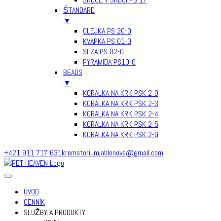
ŠTANDARD
▼
OLEJKA PS 20-0
KVAPKA PS 01-0
SLZA PS 02-0
PYRAMIDA PS10-0
BEADS
▼
KORALKA NA KRK PSK 2-0
KORALKA NA KRK PSK 2-3
KORALKA NA KRK PSK 2-4
KORALKA NA KRK PSK 2-5
KORALKA NA KRK PSK 2-G
Skip
+421 911 717 631
krematoriumjablonove@gmail.com
to
content
ÚVOD
CENNÍK
SLUŽBY A PRODUKTY